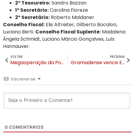
2º Tesoureiro:
Sandro Bazzan
1º Secretário:
Carolina Fioreze
2º Secretário:
Roberto Maldaner
Conselho Fiscal:
Elis Altreiter, Gilberto Bocalon,
Luciano Berti.
Conselho Fiscal Suplente:
Madalena
Ângela Schmidt, Luciano Márcio Gonçalves, Luís
Hannauver.
VOLTAR
PRÓXIMA
Megaoperação da Polícia Civil em Canela ataca grupos criminosos, tráfico e homicídios
Gramadense vence Esportivo fora de casa e assume vice-liderança da divisão de acesso ao Gauchão
Inscrever-se
0
COMENTÁRIOS