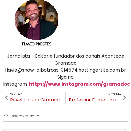
Jornalista – Editor e fundador dos canais Acontece
Gramado
flavio@snow-albatross-314574.hostingersite.com.br
Siga no
Instagram:
https://www.instagram.com/gramadoa
VOLTAR
PRÓXIMA
Réveillon em Gramado terá show e oito minutos de queima de fogos
Professor Daniel anuncia que é pré-candido a prefeito de Gramado e troca de partido
Inscrever-se