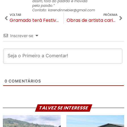
assim, fora do padrão e movida
pela paixão.”
Contato:
karendinnebier@gmail.com
VOLTAR
PRÓXIMA
Gramado terá Festival Internacional Literário em setembro
Obras de artista carioca em Gramado retratam paisagens do RS com toques de surrealismo
Inscrever-se
0
COMENTÁRIOS
TALVEZ SE INTERESSE