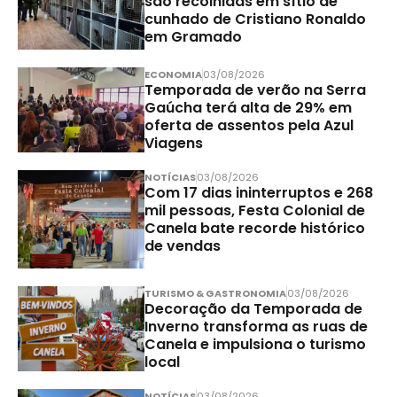
são recolhidas em sítio de
cunhado de Cristiano Ronaldo
em Gramado
ECONOMIA
03/08/2026
Temporada de verão na Serra
Gaúcha terá alta de 29% em
oferta de assentos pela Azul
Viagens
NOTÍCIAS
03/08/2026
Com 17 dias ininterruptos e 268
mil pessoas, Festa Colonial de
Canela bate recorde histórico
de vendas
TURISMO & GASTRONOMIA
03/08/2026
Decoração da Temporada de
Inverno transforma as ruas de
Canela e impulsiona o turismo
local
NOTÍCIAS
03/08/2026