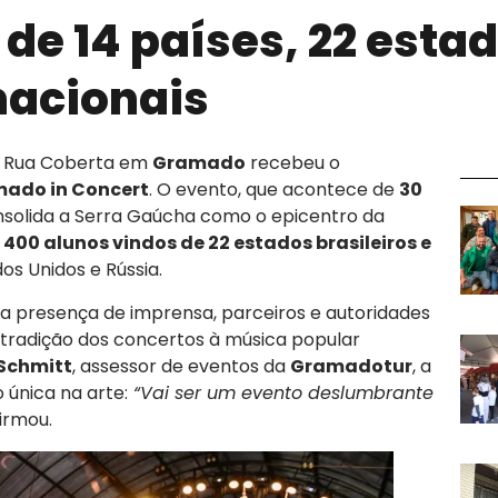
de 14 países, 22 esta
nacionais
, a Rua Coberta em
Gramado
recebeu o
ado in Concert
. O evento, que acontece de
30
nsolida a Serra Gaúcha como o epicentro da
e
400 alunos vindos de 22 estados brasileiros e
dos Unidos e Rússia.
 presença de imprensa, parceiros e autoridades
tradição dos concertos à música popular
 Schmitt
, assessor de eventos da
Gramadotur
, a
única na arte:
“Vai ser um evento deslumbrante
irmou.