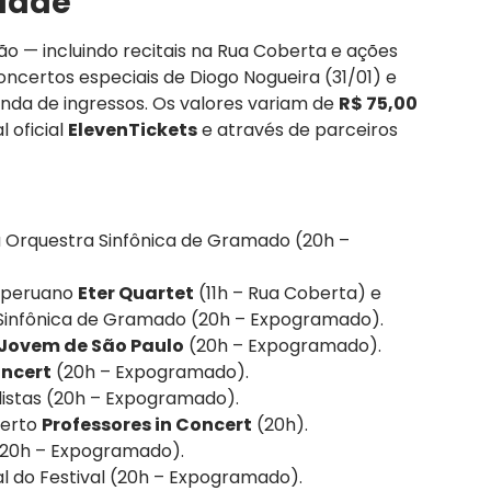
idade
 — incluindo recitais na Rua Coberta e ações
concertos especiais de Diogo Nogueira (31/01) e
nda de ingressos. Os valores variam de
R$ 75,00
l oficial
ElevenTickets
e através de parceiros
Orquestra Sinfônica de Gramado (20h –
 peruano
Eter Quartet
(11h – Rua Coberta) e
Sinfônica de Gramado (20h – Expogramado).
Jovem de São Paulo
(20h – Expogramado).
oncert
(20h – Expogramado).
listas (20h – Expogramado).
certo
Professores in Concert
(20h).
 (20h – Expogramado).
l do Festival (20h – Expogramado).