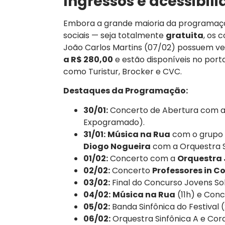
Ingressos e acessibil
Embora a grande maioria da programação
sociais — seja totalmente
gratuita
, os 
João Carlos Martins (07/02) possuem ve
a R$ 280,00
e estão disponíveis no porta
como Turistur, Brocker e CVC.
Destaques da Programação:
30/01:
Concerto de Abertura com a 
Expogramado).
31/01:
Música na Rua
com o grupo
Diogo Nogueira
com a Orquestra 
01/02:
Concerto com a
Orquestra 
02/02:
Concerto
Professores in C
03/02:
Final do Concurso Jovens So
04/02:
Música na Rua
(11h) e Con
05/02:
Banda Sinfônica do Festival
06/02:
Orquestra Sinfônica A e Cora