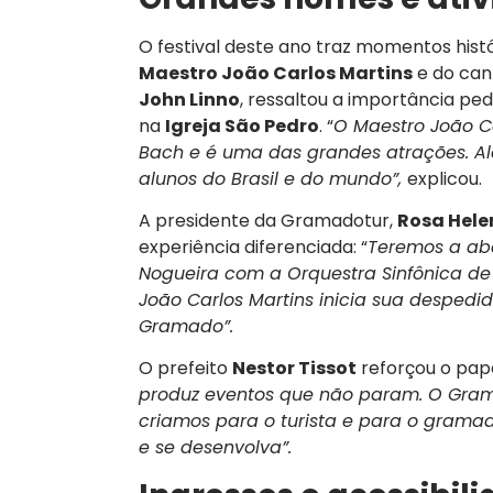
O festival deste ano traz momentos hist
Maestro João Carlos Martins
e do can
John Linno
, ressaltou a importância pe
na
Igreja São Pedro
. “
O Maestro João Ca
Bach e é uma das grandes atrações. Al
alunos do Brasil e do mundo”,
explicou.
A presidente da Gramadotur,
Rosa Hele
experiência diferenciada: “
Teremos a abe
Nogueira com a Orquestra Sinfônica de 
João Carlos Martins inicia sua desped
Gramado”.
O prefeito
Nestor Tissot
reforçou o pape
produz eventos que não param. O Gram
criamos para o turista e para o gram
e se desenvolva”.