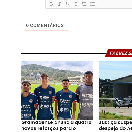
0
COMENTÁRIOS
TALVEZ S
Gramadense anuncia quatro
Justiça susp
novos reforços para o
despejo do A