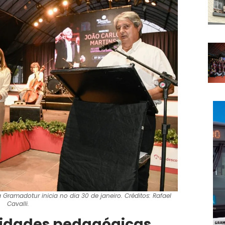
Gramadotur inicia no dia 30 de janeiro. Créditos: Rafael
Cavalli.
vidades pedagógicas