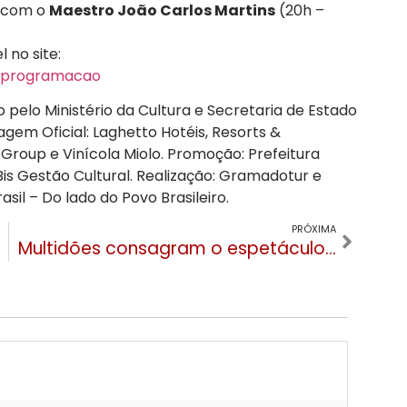
 com o
Maestro João Carlos Martins
(20h –
 no site:
r/programacao
pelo Ministério da Cultura e Secretaria de Estado
agem Oficial: Laghetto Hotéis, Resorts &
 Group e Vinícola Miolo. Promoção: Prefeitura
is Gestão Cultural. Realização: Gramadotur e
asil – Do lado do Povo Brasileiro.
PRÓXIMA
Multidões consagram o espetáculo de rapel na Catedral de Pedra em Canela