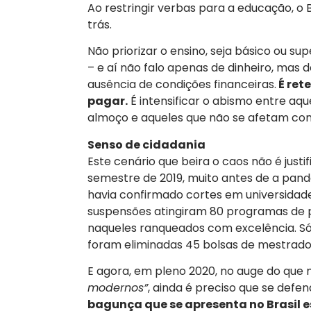
Ao restringir verbas para a educação, o B
trás.
Não priorizar o ensino, seja básico ou su
– e aí não falo apenas de dinheiro, mas 
ausência de condições financeiras.
É ret
pagar.
É intensificar o abismo entre a
almoço e aqueles que não se afetam com 
Senso de cidadania
Este cenário que beira o caos não é justi
semestre de 2019, muito antes de a pande
havia confirmado cortes em universidade
suspensões atingiram 80 programas de pó
naqueles ranqueados com excelência. Só 
foram eliminadas 45 bolsas de mestrado
E agora, em pleno 2020, no auge do que
modernos”
, ainda é preciso que se defe
bagunça que se apresenta no Brasil e