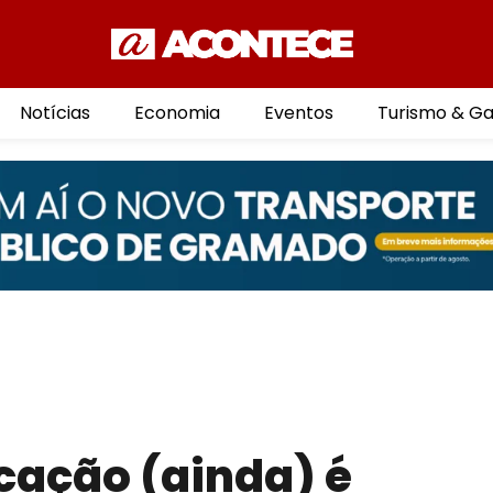
Notícias
Economia
Eventos
Turismo & G
ucação (ainda) é