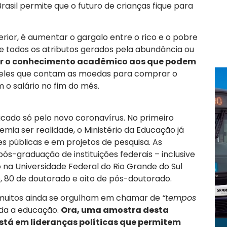
rasil permite que o futuro de crianças fique para
perior, é aumentar o gargalo entre o rico e o pobre
de todos os atributos gerados pela abundância ou
er o conhecimento acadêmico aos que podem
queles que contam as moedas para comprar o
o salário no fim do mês.
ficado só pelo novo coronavírus. No primeiro
mia ser realidade, o Ministério da Educação já
s públicas e em projetos de pesquisa. As
s-graduação de instituições federais – inclusive
na Universidade Federal do Rio Grande do Sul
, 80 de doutorado e oito de pós-doutorado.
 muitos ainda se orgulham em chamar de
“tempos
nda a educação.
Ora, uma amostra desta
stá em lideranças políticas que permitem