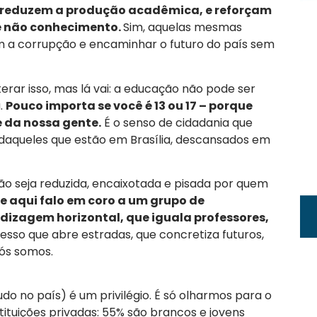
, reduzem a produção acadêmica, e reforçam
e não conhecimento.
Sim, aquelas mesmas
com a corrupção e encaminhar o futuro do país sem
erar isso, mas lá vai: a educação não pode ser
.
Pouco importa se você é 13 ou 17 – porque
e da nossa gente.
É o senso de cidadania que
 daqueles que estão em Brasília, descansados em
o seja reduzida, encaixotada e pisada por quem
e aqui falo em coro a um grupo de
dizagem horizontal, que iguala professores,
esso que abre estradas, que concretiza futuros,
ós somos.
o no país) é um privilégio. É só olharmos para o
stituições privadas: 55% são brancos e jovens