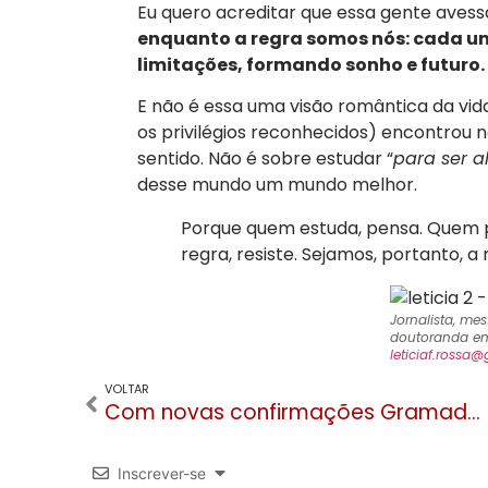
Eu quero acreditar que essa gente avess
enquanto a regra somos nós: cada um
limitações, formando sonho e futuro.
E não é essa uma visão romântica da vi
os privilégios reconhecidos) encontrou 
sentido. Não é sobre estudar “
para ser a
desse mundo um mundo melhor.
Porque quem estuda, pensa. Quem pe
regra, resiste. Sejamos, portanto, a
Jornalista, m
doutoranda e
leticiaf.rossa
VOLTAR
Com novas confirmações Gramado e Canela chegam aos 90 casos de COVID-19
Inscrever-se