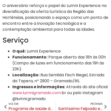
O aniversário reforça o papel do Lumni Experience na
diversificação da oferta turística da Região das
Hortênsias, posicionando o espaço como um ponto de
encontro entre a inovação tecnológica e a
contemplação ambiental para todas as idades.
Serviço
O quê:
Lumni Experience
Funcionamento:
Parque aberto das 18h às 00h
(Campo de luzes em funcionamento das 19h às
23h).
Localização:
Rua Semilda Fisch Riegel, Estrada
da Tapera, nº 2900 – Gramado/RS.
Ingressos e informações:
Através do site oficial
www.lumnigramado.com
.br ou pelo Instagram
@lumni.gramado.
VOLTAR
PRÓXIMA
Programa de saúde das UBSs de Canela ganha destaque em evento internacional
Santíssima Feijoada em Gramado arrecada mais de R$ 58 mil para melhorias no Instituto Santíssima Trindade