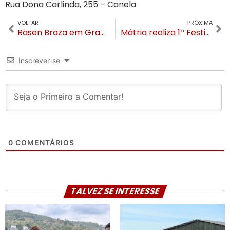
Rua Dona Carlinda, 255 – Canela
VOLTAR
PRÓXIMA
Rasen Braza em Gramado terá carnes nobres e prime rib coberto com folhas de ouro comestível
Mátria realiza 1º Festival de Cerveja Artesanal de São Chico
Inscrever-se
0
COMENTÁRIOS
TALVEZ SE INTERESSE