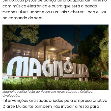
Serão duas pistas de dança: uma batizada de “Inferno”
com música eletrônica e outra que terá a banda
“Stones Blues Band” e os DJs Taís Scherer, Foca e JZK
no comando do som.
Magnólia realiza festa de Halloween neste sábado . Créditos;
divulgação.
Intervenções artísticas criadas pela empresa criativa
D’arte Multiarte também irão invadir a festa para