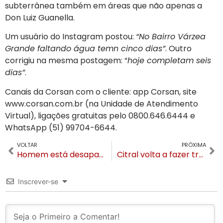
subterrânea também em áreas que não apenas a
Don Luiz Guanella.
Um usuário do Instagram postou:
“No Bairro Várzea
Grande faltando água temn cinco dias”
. Outro
corrigiu na mesma postagem: “
hoje completam seis
dias”
.
Canais da Corsan com o cliente: app Corsan, site
www.corsan.com.br (na Unidade de Atendimento
Virtual), ligações gratuitas pelo 0800.646.6444 e
WhatsApp (51) 99704-6644.
VOLTAR
PRÓXIMA
Homem está desaparecido após queda de jet ski na Barragem do Salto em São Chico
Citral volta a fazer trajeto entre Gramado, Canela e Caxias do Sul pela BR-116
Inscrever-se