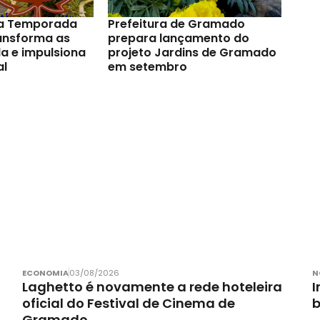
a Temporada
Prefeitura de Gramado
ransforma as
prepara lançamento do
a e impulsiona
projeto Jardins de Gramado
al
em setembro
ECONOMIA
03/08/2026
N
Laghetto é novamente a rede hoteleira
I
oficial do Festival de Cinema de
Gramado