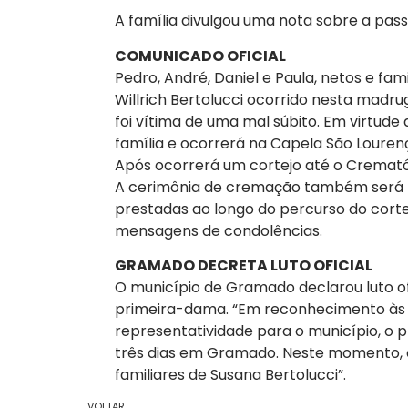
A família divulgou uma nota sobre a pa
COMUNICADO OFICIAL
Pedro, André, Daniel e Paula, netos e f
Willrich Bertolucci ocorrido nesta madr
foi vítima de uma mal súbito. Em virtude d
família e ocorrerá na Capela São Louren
Após ocorrerá um cortejo até o Cremató
A cerimônia de cremação também será 
prestadas ao longo do percurso do cortej
mensagens de condolências.
GRAMADO DECRETA LUTO OFICIAL
O município de Gramado declarou luto of
primeira-dama. “Em reconhecimento às sua
representatividade para o município, o pr
três dias em Gramado. Neste momento, 
familiares de Susana Bertolucci”.
VOLTAR