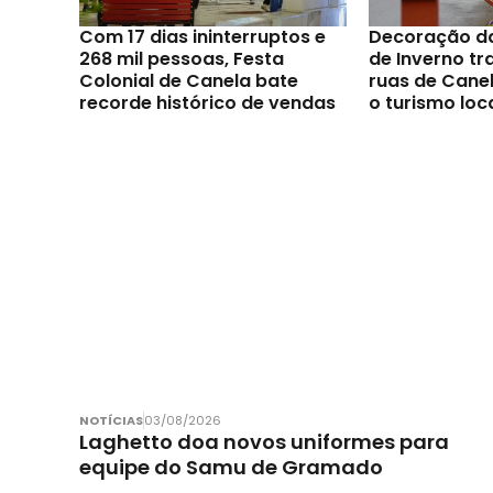
Com 17 dias ininterruptos e
Decoração d
268 mil pessoas, Festa
de Inverno t
Colonial de Canela bate
ruas de Canel
recorde histórico de vendas
o turismo loc
NOTÍCIAS
03/08/2026
Laghetto doa novos uniformes para
equipe do Samu de Gramado