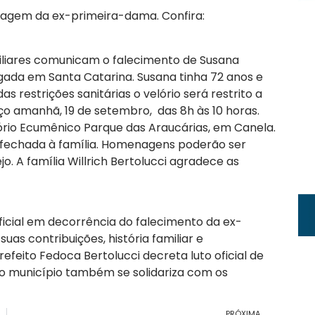
ssagem da ex-primeira-dama. Confira:
amiliares comunicam o falecimento de Susana
ugada em Santa Catarina. Susana tinha 72 anos e
as restrições sanitárias o velório será restrito a
ço amanhã, 19 de setembro, das 8h às 10 horas.
rio Ecumênico Parque das Araucárias, em Canela.
fechada à família. Homenagens poderão ser
o. A família Willrich Bertolucci agradece as
icial em decorrência do falecimento da ex-
s contribuições, história familiar e
efeito Fedoca Bertolucci decreta luto oficial de
o município também se solidariza com os
PRÓXIMA