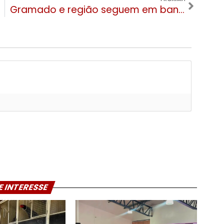
Gramado e região seguem em bandeira laranja diz Governo do RS
E INTERESSE