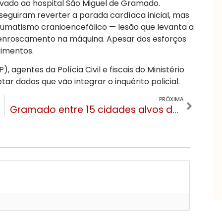
levado ao hospital São Miguel de Gramado.
eguiram reverter a parada cardíaca inicial, mas
matismo cranioencefálico — lesão que levanta a
enroscamento na máquina. Apesar dos esforços
rimentos.
), agentes da Polícia Civil e fiscais do Ministério
ar dados que vão integrar o inquérito policial.
PRÓXIMA
Gramado entre 15 cidades alvos de megaoperação da Polícia Civil contra lavagem de dinheiro do tráfico