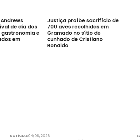
t Andrews
Justiça proíbe sacrifício de
val de dia dos
700 aves recolhidas em
a gastronomia e
Gramado no sítio de
ados em
cunhado de Cristiano
Ronaldo
NOTÍCIAS
04/08/2026
E