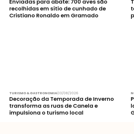
Enviadas para abate: 700 aves são
T
recolhidas em sítio de cunhado de
t
Cristiano Ronaldo em Gramado
p
TURISMO & GASTRONOMIA
03/08/2026
N
Decoração da Temporada de Inverno
P
transforma as ruas de Canela e
l
impulsiona o turismo local