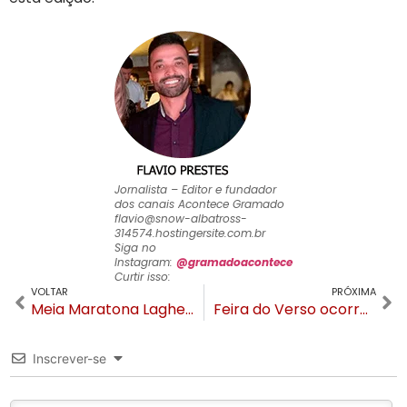
Jornalista – Editor e fundador
dos canais Acontece Gramado
flavio@snow-albatross-
314574.hostingersite.com.br
Siga no
Instagram:
@gramadoacontece
Curtir isso:
VOLTAR
PRÓXIMA
Meia Maratona Laghetto tem novidades e inscrições abertas
Feira do Verso ocorre neste sábado em Gramado
Inscrever-se