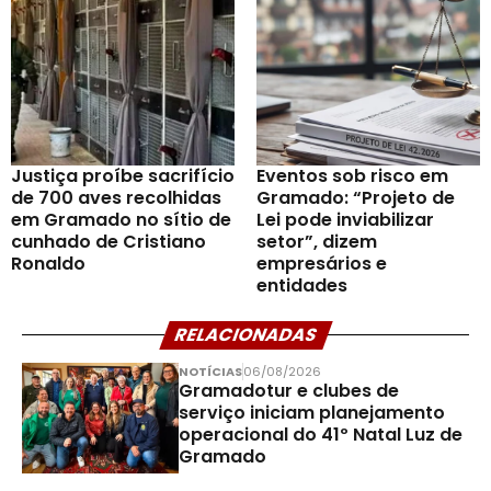
Justiça proíbe sacrifício
Eventos sob risco em
de 700 aves recolhidas
Gramado: “Projeto de
em Gramado no sítio de
Lei pode inviabilizar
cunhado de Cristiano
setor”, dizem
Ronaldo
empresários e
entidades
RELACIONADAS
NOTÍCIAS
06/08/2026
Gramadotur e clubes de
serviço iniciam planejamento
operacional do 41º Natal Luz de
Gramado