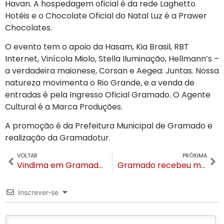
Havan. A hospedagem oficial é da rede Laghetto
Hotéis e o Chocolate Oficial do Natal Luz é a Prawer
Chocolates.
O evento tem o apoio da Hasam, Kia Brasil, RBT
Internet, Vinícola Miolo, Stella Iluminação, Hellmann’s –
a verdadeira maionese, Corsan e Aegea: Juntas. Nossa
natureza movimenta o Rio Grande, e a venda de
entradas é pela Ingresso Oficial Gramado. O Agente
Cultural é a Marca Produções.
A promoção é da Prefeitura Municipal de Gramado e
realização da Gramadotur.
VOLTAR
PRÓXIMA
Vindima em Gramado será de 08 fevereiro a 03 março. Colheita da safra da uva deve chegar a 1,5 tonelada
Gramado recebeu mais de 8 milhões de visitantes em 2023
Inscrever-se