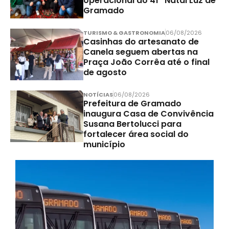
operacional do 41º Natal Luz de
Gramado
TURISMO & GASTRONOMIA
06/08/2026
Casinhas do artesanato de
Canela seguem abertas na
Praça João Corrêa até o final
de agosto
NOTÍCIAS
06/08/2026
Prefeitura de Gramado
inaugura Casa de Convivência
Susana Bertolucci para
fortalecer área social do
município