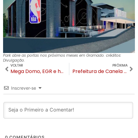
Park abre as portas nos próximos meses em Gramado. créditos:
Divulgação.
VOLTAR
PRÓXIMA
Mega Domo, EGR e hotel: os citados na ação da Justiça que ordena desmontar o Mega Domo
Prefeitura de Canela quer trazer o Curso de Medicina para UCS Hortênsias
Inscrever-se
0
COMENTÁRIOS