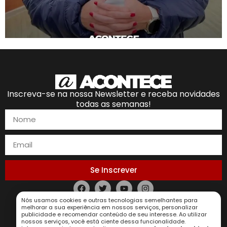
Inscreva-se na nossa Newsletter e receba novidades
todas as semanas!
Se Inscrever
Nós usamos cookies e outras tecnologias semelhantes para
Política de Privacidade
melhorar a sua experiência em nossos serviços, personalizar
publicidade e recomendar conteúdo de seu interesse. Ao utilizar
nossos serviços, você está ciente dessa funcionalidade.