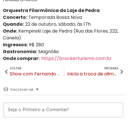
Orquestra Filarmônica do Laje de Pedra
Concerto:
Temporada Bossa Nova
Quando:
22 de outubro, sábado, às 17h
Onde:
Kempinski Laje de Pedra (Rua das Flores, 222,
Canela)
Ingressos:
R$ 280
Gastronomia:
Magnólia
Onde comprar:
https://brockerturismo.com.br
VOLTAR
PRÓXIMA
Show com Fernando & Sorocaba é atração em Gramado na 11ª edição da Confraria SG ￼
Inicia a troca de alimentos por ingressos do Natal Luz
Inscrever-se