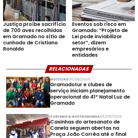
Justiça proíbe sacrifício
Eventos sob risco em
de 700 aves recolhidas
Gramado: “Projeto de
em Gramado no sítio de
Lei pode inviabilizar
cunhado de Cristiano
setor”, dizem
Ronaldo
empresários e
entidades
RELACIONADAS
NOTÍCIAS
06/08/2026
Gramadotur e clubes de
serviço iniciam planejamento
operacional do 41º Natal Luz de
Gramado
TURISMO & GASTRONOMIA
06/08/2026
Casinhas do artesanato de
Canela seguem abertas na
Praça João Corrêa até o final