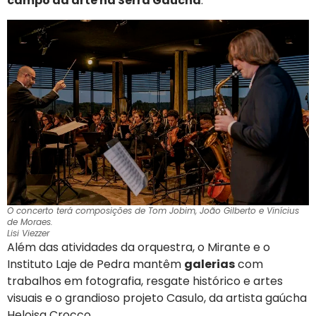
campo da arte na Serra Gaúcha
.
O concerto terá composições de Tom Jobim, João Gilberto e Vinícius
de Moraes.
Lisi Viezzer
Além das atividades da orquestra, o Mirante e o
Instituto Laje de Pedra mantêm
galerias
com
trabalhos em fotografia, resgate histórico e artes
visuais e o grandioso projeto Casulo, da artista gaúcha
Heloisa Crocco.