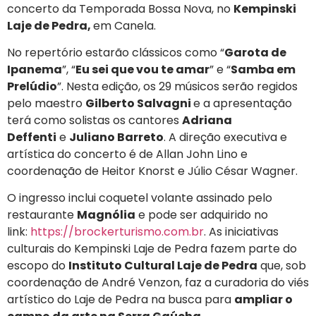
concerto da Temporada Bossa Nova, no
Kempinski
Laje de Pedra,
em Canela.
No repertório estarão clássicos como “
Garota de
Ipanema
”, “
Eu sei que vou te amar
” e “
Samba em
Prelúdio
”. Nesta edição, os 29 músicos serão regidos
pelo maestro
Gilberto Salvagni
e a apresentação
terá como solistas os cantores
Adriana
Deffenti
e
Juliano Barreto
. A direção executiva e
artística do concerto é de Allan John Lino e
coordenação de Heitor Knorst e Júlio César Wagner.
O ingresso inclui coquetel volante assinado pelo
restaurante
Magnólia
e pode ser adquirido no
link:
https://brockerturismo.com.br
. As iniciativas
culturais do Kempinski Laje de Pedra fazem parte do
escopo do
Instituto Cultural Laje de Pedra
que, sob
coordenação de André Venzon, faz a curadoria do viés
artístico do Laje de Pedra na busca para
ampliar o