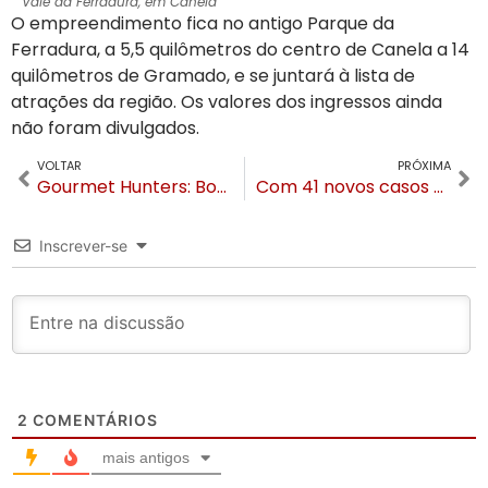
Vale da Ferradura, em Canela
O empreendimento fica no antigo Parque da
Ferradura, a 5,5 quilômetros do centro de Canela a 14
quilômetros de Gramado, e se juntará à lista de
atrações da região. Os valores dos ingressos ainda
não foram divulgados.
VOLTAR
PRÓXIMA
Gourmet Hunters: Bomba! “O Futuro vai ter gosto de Papelão e Cloroquina radioativa” diz Paola Corsella
Com 41 novos casos de Coronavírus em 24h Gramado bate recorde de novas infecções
Inscrever-se
2
COMENTÁRIOS
mais antigos