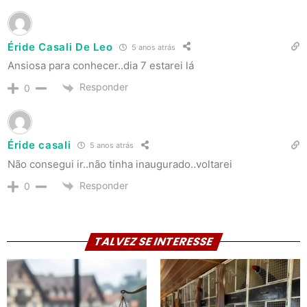
Éride Casali De Leo
5 anos atrás
Ansiosa para conhecer..dia 7 estarei lá
Responder
0
Éride casali
5 anos atrás
Não consegui ir..não tinha inaugurado..voltarei
Responder
0
TALVEZ SE INTERESSE