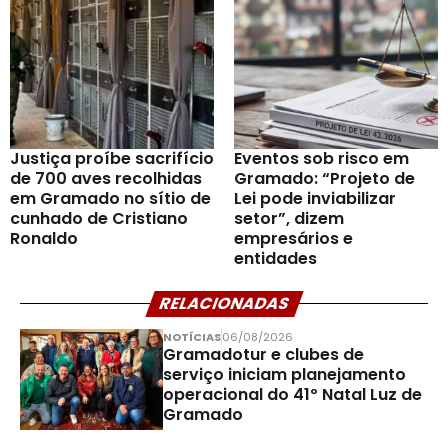
Justiça proíbe sacrifício
Eventos sob risco em
de 700 aves recolhidas
Gramado: “Projeto de
em Gramado no sítio de
Lei pode inviabilizar
cunhado de Cristiano
setor”, dizem
Ronaldo
empresários e
entidades
RELACIONADAS
NOTÍCIAS
06/08/2026
Gramadotur e clubes de
serviço iniciam planejamento
operacional do 41º Natal Luz de
Gramado