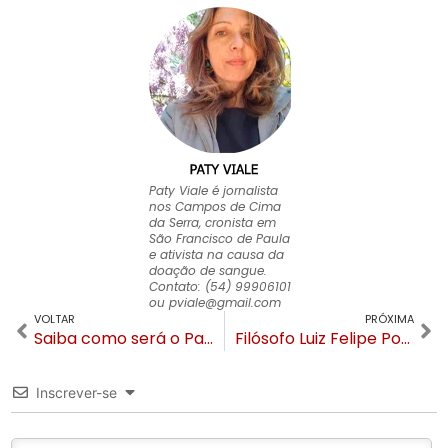
Paty Viale é jornalista
nos Campos de Cima
da Serra, cronista em
São Francisco de Paula
e ativista na causa da
doação de sangue.
Contato: (54) 99906101
ou
pviale@gmail.com
VOLTAR
PRÓXIMA
Saiba como será o Parque Aquático Gramado inspirado em Cancún
Filósofo Luiz Felipe Pondé palestra na Gramado Summit em abril
Inscrever-se