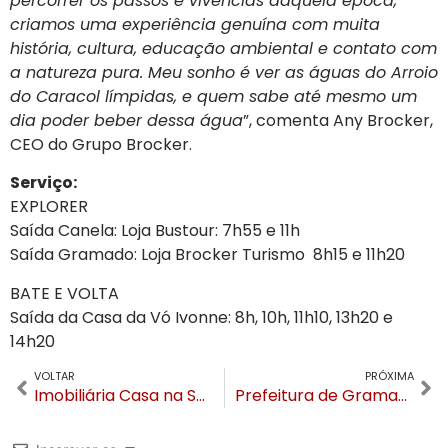
percorrer os passos e vivências daquela época,
criamos uma experiência genuína com muita
história, cultura, educação ambiental e contato com
a natureza pura. Meu sonho é ver as águas do Arroio
do Caracol límpidas, e quem sabe até mesmo um
dia poder beber dessa água
”, comenta Any Brocker,
CEO do Grupo Brocker.
Serviço:
EXPLORER
Saída Canela: Loja Bustour: 7h55 e 11h
Saída Gramado: Loja Brocker Turismo 8h15 e 11h20
BATE E VOLTA
Saída da Casa da Vó Ivonne: 8h, 10h, 11h10, 13h20 e
14h20
VOLTAR
PRÓXIMA
Imobiliária Casa na Serra inaugura terceira filial, agora na Borges de Medeiros
Prefeitura de Gramado entrega dois carros e equipamentos novos para a Secretaria da Saúde