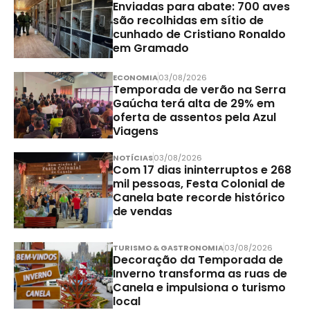
Enviadas para abate: 700 aves
são recolhidas em sítio de
cunhado de Cristiano Ronaldo
em Gramado
ECONOMIA
03/08/2026
Temporada de verão na Serra
Gaúcha terá alta de 29% em
oferta de assentos pela Azul
Viagens
NOTÍCIAS
03/08/2026
Com 17 dias ininterruptos e 268
mil pessoas, Festa Colonial de
Canela bate recorde histórico
de vendas
TURISMO & GASTRONOMIA
03/08/2026
Decoração da Temporada de
Inverno transforma as ruas de
Canela e impulsiona o turismo
local