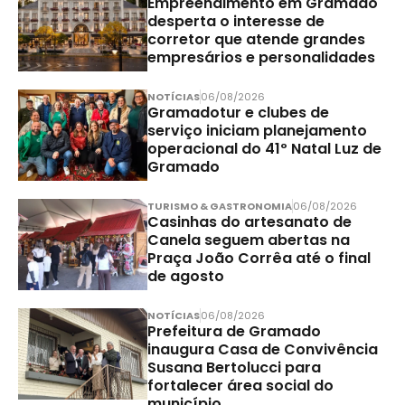
Empreendimento em Gramado
desperta o interesse de
corretor que atende grandes
empresários e personalidades
NOTÍCIAS
06/08/2026
Gramadotur e clubes de
serviço iniciam planejamento
operacional do 41º Natal Luz de
Gramado
TURISMO & GASTRONOMIA
06/08/2026
Casinhas do artesanato de
Canela seguem abertas na
Praça João Corrêa até o final
de agosto
NOTÍCIAS
06/08/2026
Prefeitura de Gramado
inaugura Casa de Convivência
Susana Bertolucci para
fortalecer área social do
município