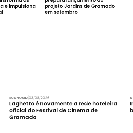
ransforma as
prepara lançamento do
a e impulsiona
projeto Jardins de Gramado
al
em setembro
ECONOMIA
03/08/2026
N
Laghetto é novamente a rede hoteleira
I
oficial do Festival de Cinema de
Gramado