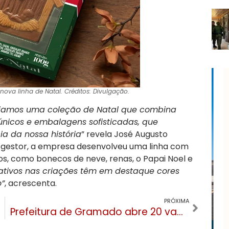
ova linha de Natal. Créditos: Divulgação.
criamos uma coleção de Natal que combina
únicos e embalagens sofisticadas, que
ia da nossa história
” revela José Augusto
o gestor, a empresa desenvolveu uma linha com
os, como bonecos de neve, renas, o Papai Noel e
ativos nas criações têm em destaque cores
o”
, acrescenta.
PRÓXIMA
Prefeitura de Gramado abre 20 vagas para estagiários