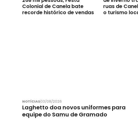
268 mil pessoas, Festa
de Inverno t
Colonial de Canela bate
ruas de Canel
recorde histórico de vendas
o turismo loc
NOTÍCIAS
03/08/2026
Laghetto doa novos uniformes para
equipe do Samu de Gramado