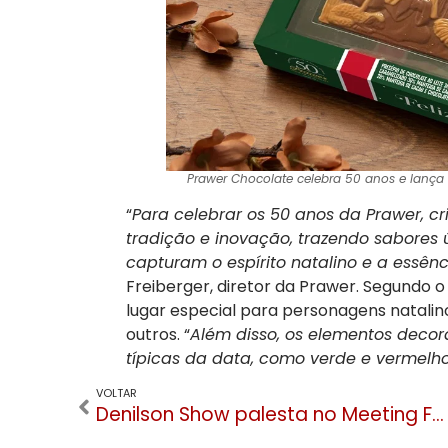
Prawer Chocolate celebra 50 anos e lança n
“
Para celebrar os 50 anos da Prawer, 
tradição e inovação, trazendo sabores 
capturam o espírito natalino e a essênc
Freiberger, diretor da Prawer. Segundo 
lugar especial para personagens natalin
outros. “
Além disso, os elementos decor
típicas da data, como verde e vermelh
VOLTAR
Denilson Show palesta no Meeting Festuris nesta semana em Gramado