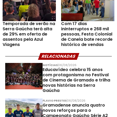
Temporada de verão na
Com 17 dias
Serra Gaúcha terá alta
ininterruptos e 268 mil
de 29% em oferta de
pessoas, Festa Colonial
assentos pela Azul
de Canela bate recorde
Viagens
histórico de vendas
RELACIONADAS
NOTÍCIAS
06/08/2026
Educavídeo celebra 15 anos
com protagonismo no Festival
de Cinema de Gramado e trilha
novas histórias na Serra
Gaúcha
FLAVIO PRESTES
06/08/2026
Gramadense anuncia quatro
novos reforços para o
Campeonato Gaúcho Série A2