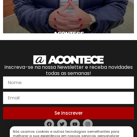
Inscreva-se na nossa Newsletter e receba novidades
todas as semanas!
Se Inscrever
Política de Privacidade
Nós usamos cookies e outras tecnologias semelhantes para
melhorar a sua experiência em nossos serviços, personalizar