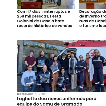
Com 17 dias ininterruptos e
Decoração d
268 mil pessoas, Festa
de Inverno t
Colonial de Canela bate
ruas de Canel
recorde histórico de vendas
o turismo loc
NOTÍCIAS
03/08/2026
Laghetto doa novos uniformes para
equipe do Samu de Gramado