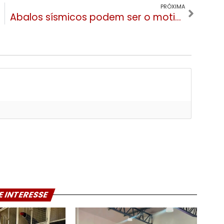
PRÓXIMA
Abalos sísmicos podem ser o motivo dos tremores em Gramado diz a Defesa Civil
E INTERESSE