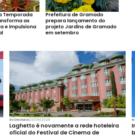
a Temporada
Prefeitura de Gramado
ransforma as
prepara lançamento do
a e impulsiona
projeto Jardins de Gramado
al
em setembro
ECONOMIA
03/08/2026
N
Laghetto é novamente a rede hoteleira
I
oficial do Festival de Cinema de