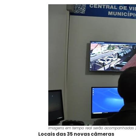
Imagens em tempo real serão acompanhadas 24h p
Locais das 35 novas câmeras