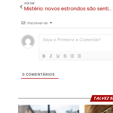
VOLTAR
Mistério: novos estrondos são sentidos em residências de Gramado nesta quinta
Inscrever-se
0
COMENTÁRIOS
TALVEZ S