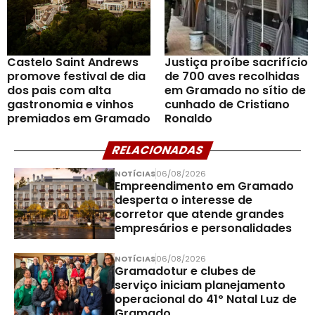
Castelo Saint Andrews
Justiça proíbe sacrifício
promove festival de dia
de 700 aves recolhidas
dos pais com alta
em Gramado no sítio de
gastronomia e vinhos
cunhado de Cristiano
premiados em Gramado
Ronaldo
RELACIONADAS
NOTÍCIAS
06/08/2026
Empreendimento em Gramado
desperta o interesse de
corretor que atende grandes
empresários e personalidades
NOTÍCIAS
06/08/2026
Gramadotur e clubes de
serviço iniciam planejamento
operacional do 41º Natal Luz de
Gramado