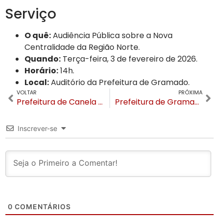
Serviço
O quê:
Audiência Pública sobre a Nova
Centralidade da Região Norte.
Quando:
Terça-feira, 3 de fevereiro de 2026.
Horário:
14h.
Local:
Auditório da Prefeitura de Gramado.
VOLTAR
PRÓXIMA
Prefeitura de Canela encaminha projeto de lei para custeio integral de transporte universitário e técnico
Prefeitura de Gramado prepara terreno para início das obras do novo Instituto Federal de Educação
Inscrever-se
0
COMENTÁRIOS