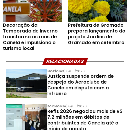
Decoração da
Prefeitura de Gramado
Temporada de Inverno
prepara lançamento do
transforma as ruas de
projeto Jardins de
Canela e impulsiona o
Gramado em setembro
turismo local
RELACIONADAS
NOTÍCIAS
05/08/2026
Justiça suspende ordem de
despejo do Aeroclube de
Canela em disputa com a
Infraero
ECONOMIA
05/08/2026
Refis 2026 negociou mais de R$
7,2 milhões em débitos de
contribuintes de Canela até o
início de agosto