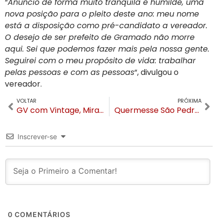
“
Anuncio de forma muito tranquila e humilde, uma
nova posição para o pleito deste ano: meu nome
está a disposição como pré-candidato a vereador.
O desejo de ser prefeito de Gramado não morre
aqui. Sei que podemos fazer mais pela nossa gente.
Seguirei com o meu propósito de vida: trabalhar
pelas pessoas e com as pessoas
“, divulgou o
vereador.
VOLTAR
PRÓXIMA
GV com Vintage, Mirada, 300 Experience, Feijoada Wish: as festas que vão “bombar” o Festival de Cinema 2024
Quermesse São Pedro no Centro de Gramado acontece neste sábado (20)
Inscrever-se
0
COMENTÁRIOS