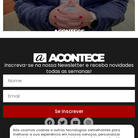
Inscreva-se na nossa Newsletter e receba novidades
todas as semanas!
Se Inscrever
Política de Privacidade
Nós usamos cookies e outras tecnologias semelhantes para
melhorar a sua experiência em nossos serviços, personalizar