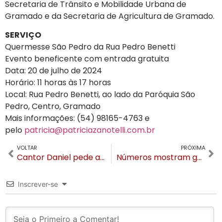
Secretaria de Trânsito e Mobilidade Urbana de
Gramado e da Secretaria de Agricultura de Gramado.
SERVIÇO
Quermesse São Pedro da Rua Pedro Benetti
Evento beneficente com entrada gratuita
Data: 20 de julho de 2024
Horário: 11 horas às 17 horas
Local: Rua Pedro Benetti, ao lado da Paróquia São
Pedro, Centro, Gramado
Mais informações: (54) 98165-4763 e
pelo
patricia@patriciazanotelli.com.br
VOLTAR
PRÓXIMA
Cantor Daniel pede ajuda ao Turismo na Serra Gaúcha durante visita a Gramado
Números mostram gaúchos salvando o turismo da região em maio, junho e julho
Inscrever-se