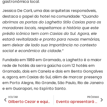
gastronômica local.
Jessica De Carli, uma das arquitetas responsáveis,
destaca o papel do hotel na comunidade:
“Quando
abrimos as portas do Laghetto Stilo Caxias para os
moradores locais, respeitamos a história que este
prédio icônico tem com Caxias do Sul. Agora, ele
estará revitalizado e pronto para novas memórias,
sem deixar de lado sua importância no contexto
social e econômico da cidade.”
Fundada em 1989 em Gramado, a Laghetto é a maior
rede de hotéis da serra gaúcha com 12 hotéis em
Gramado, dois em Canela e dois em Bento Gonçalves
e, agora, em Caxias do Sul, além de marcar presença
em Porto Alegre, Rio Grande, São Paulo, Rio de Janeiro
e em Guarapari, no Espírito Santo.
VOLTAR
PRÓXIMA
Gilberto Cezar e equipe iniciam a transição com visita ao prefeito em exercício de Canela
Evento apresentará dados inéditos sobre o mercado imobiliário em Gramado e Canela