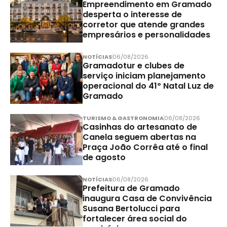
Empreendimento em Gramado
desperta o interesse de
corretor que atende grandes
empresários e personalidades
NOTÍCIAS
06/08/2026
Gramadotur e clubes de
serviço iniciam planejamento
operacional do 41º Natal Luz de
Gramado
TURISMO & GASTRONOMIA
06/08/2026
Casinhas do artesanato de
Canela seguem abertas na
Praça João Corrêa até o final
de agosto
NOTÍCIAS
06/08/2026
Prefeitura de Gramado
inaugura Casa de Convivência
Susana Bertolucci para
fortalecer área social do