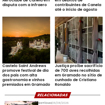
Aeroclube de Canela em
em débitos de
disputa com a Infraero
contribuintes de Canela
até o início de agosto
Castelo Saint Andrews
Justiça proíbe sacrifício
promove festival de dia
de 700 aves recolhidas
dos pais com alta
em Gramado no sítio de
gastronomia e vinhos
cunhado de Cristiano
premiados em Gramado
Ronaldo
RELACIONADAS
NOTÍCIAS
06/08/2026