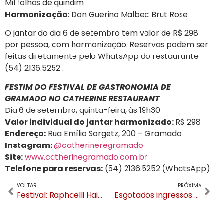
Mil folhas de quindim
Harmonização
: Don Guerino Malbec Brut Rose
O jantar do dia 6 de setembro tem valor de R$ 298
por pessoa, com harmonização. Reservas podem ser
feitas diretamente pelo WhatsApp do restaurante
(54) 2136.5252 .
FESTIM DO FESTIVAL DE GASTRONOMIA DE
GRAMADO NO CATHERINE RESTAURANT
Dia 6 de setembro, quinta-feira, às 19h30
Valor individual do jantar harmonizado:
R$ 298
Endereço:
Rua Emílio Sorgetz, 200 – Gramado
Instagram:
@catherineregramado
Site:
www.catherinegramado.com.br
Telefone para reservas:
(54) 2136.5252 (WhatsApp)
VOLTAR
PRÓXIMA
Festival: Raphaelli Hair Therapy chega a Gramado para atendimentos na Casa Nuvole
Esgotados ingressos para a Feijoada da Solidariedade em Gramado