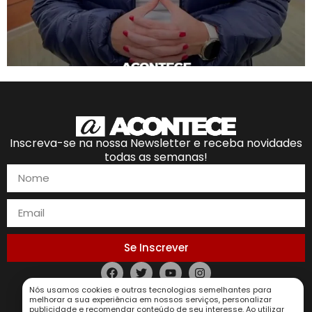
Inscreva-se na nossa Newsletter e receba novidades
todas as semanas!
Se Inscrever
Política de Privacidade
Nós usamos cookies e outras tecnologias semelhantes para
melhorar a sua experiência em nossos serviços, personalizar
publicidade e recomendar conteúdo de seu interesse. Ao utilizar