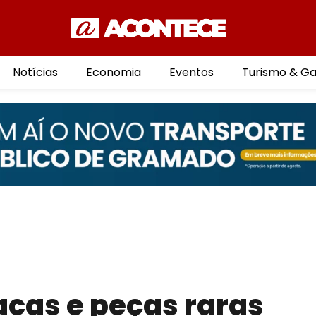
Notícias
Economia
Eventos
Turismo & G
acas e peças raras