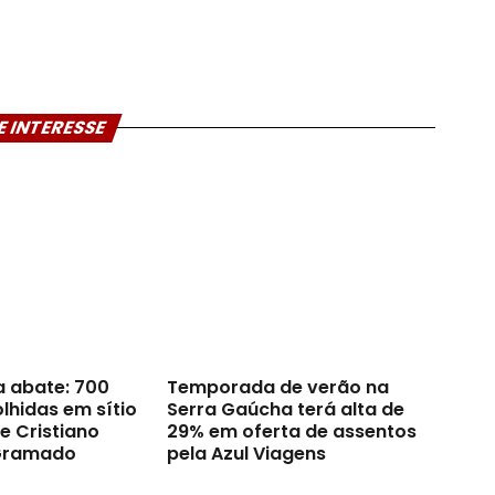
E INTERESSE
a abate: 700
Temporada de verão na
lhidas em sítio
Serra Gaúcha terá alta de
e Cristiano
29% em oferta de assentos
Gramado
pela Azul Viagens