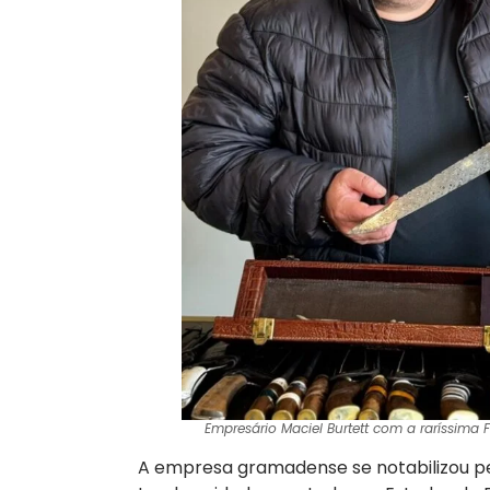
Empresário Maciel Burtett com a raríssima 
A empresa gramadense se notabilizou pe