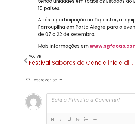
tendo unidades em todos os Estados do B
15 países.
Após a participação na Expointer, a eq
Farroupilha em Porto Alegre para o even
de 07 a 22 de setembro.
Mais informações em
www.sgfacas.com
VOLTAR
Festival Sabores de Canela inicia dia 4 de setembro com jantar de abertura no Grande Hotel
Inscrever-se