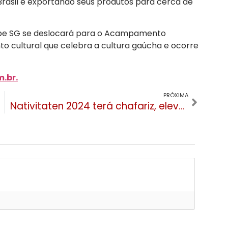
rasil e exportando seus produtos para cerca de
uipe SG se deslocará para o Acampamento
to cultural que celebra a cultura gaúcha e ocorre
.br.
PRÓXIMA
Nativitaten 2024 terá chafariz, elevador no palco e bolas infláveis com bailarinas