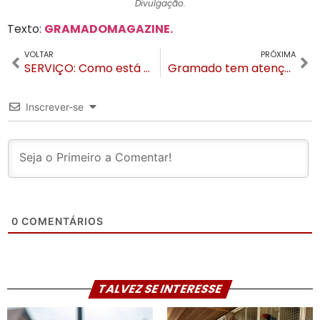
Divulgação.
Texto:
GRAMADOMAGAZINE.
VOLTAR
PRÓXIMA
SERVIÇO: Como está Gramado, suas rotas, logística, abastecimento e funcionamento em geral
Gramado tem atenção máxima em regiões de encostas por solo muito encharcado
Inscrever-se
0
COMENTÁRIOS
TALVEZ SE INTERESSE