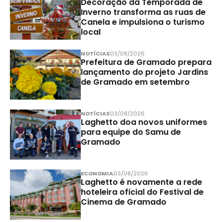
Decoração da Temporada de
Inverno transforma as ruas de
Canela e impulsiona o turismo
local
NOTÍCIAS
03/08/2026
Prefeitura de Gramado prepara
lançamento do projeto Jardins
de Gramado em setembro
NOTÍCIAS
03/08/2026
Laghetto doa novos uniformes
para equipe do Samu de
Gramado
ECONOMIA
03/08/2026
Laghetto é novamente a rede
hoteleira oficial do Festival de
Cinema de Gramado