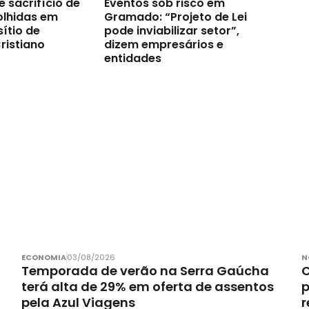
e sacrifício de
Eventos sob risco em
olhidas em
Gramado: “Projeto de Lei
ítio de
pode inviabilizar setor”,
ristiano
dizem empresários e
entidades
ECONOMIA
03/08/2026
N
Temporada de verão na Serra Gaúcha
C
terá alta de 29% em oferta de assentos
p
pela Azul Viagens
r