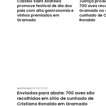
Castelo Saint Andrews
Justiça proíb
promove festival de dia dos
700 aves rec
pais com alta gastronomia e
Gramado no s
vinhos premiados em
cunhado de C
Gramado
Ronaldo
NOTÍCIAS
04/08/2026
Enviadas para abate: 700 aves são
recolhidas em sítio de cunhado de
Cristiano Ronaldo em Gramado