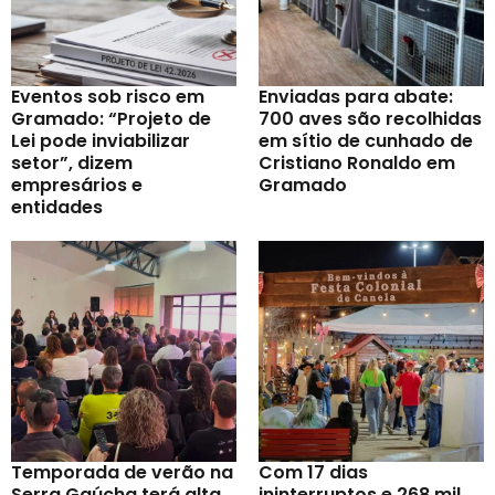
Eventos sob risco em
Enviadas para abate:
Gramado: “Projeto de
700 aves são recolhidas
Lei pode inviabilizar
em sítio de cunhado de
setor”, dizem
Cristiano Ronaldo em
empresários e
Gramado
entidades
Temporada de verão na
Com 17 dias
Serra Gaúcha terá alta
ininterruptos e 268 mil