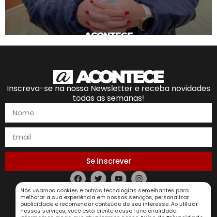
Inscreva-se na nossa Newsletter e receba novidades
todas as semanas!
Se Inscrever
Política de Privacidade
Nós usamos cookies e outras tecnologias semelhantes para
melhorar a sua experiência em nossos serviços, personalizar
publicidade e recomendar conteúdo de seu interesse. Ao utilizar
nossos serviços, você está ciente dessa funcionalidade.