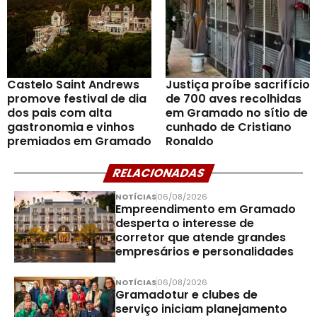
Castelo Saint Andrews
Justiça proíbe sacrifício
promove festival de dia
de 700 aves recolhidas
dos pais com alta
em Gramado no sítio de
gastronomia e vinhos
cunhado de Cristiano
premiados em Gramado
Ronaldo
RELACIONADAS
NOTÍCIAS
06/08/2026
Empreendimento em Gramado
desperta o interesse de
corretor que atende grandes
empresários e personalidades
NOTÍCIAS
06/08/2026
Gramadotur e clubes de
serviço iniciam planejamento