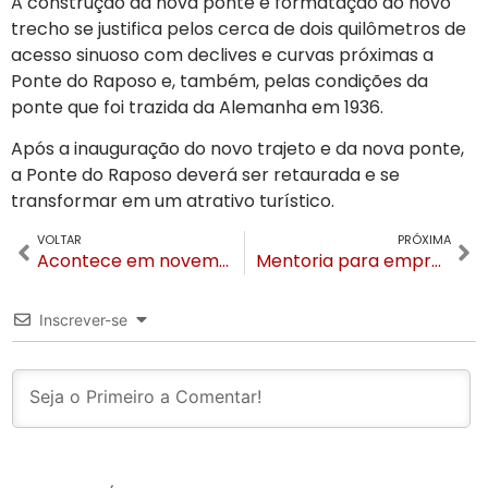
A construção da nova ponte e formatação do novo
trecho se justifica pelos cerca de dois quilômetros de
acesso sinuoso com declives e curvas próximas a
Ponte do Raposo e, também, pelas condições da
ponte que foi trazida da Alemanha em 1936.
Após a inauguração do novo trajeto e da nova ponte,
a Ponte do Raposo deverá ser retaurada e se
transformar em um atrativo turístico.
VOLTAR
PRÓXIMA
Acontece em novembro: Feira de Calçados Zero Grau de Gramado abre credenciamento
Mentoria para empresários em Gramado tem autor, sociólogo e empresário Valdir Bündchen
Inscrever-se