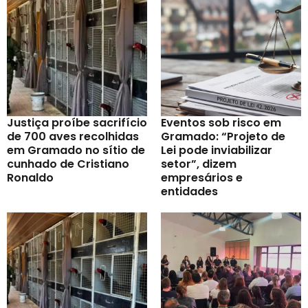
Justiça proíbe sacrifício
Eventos sob risco em
de 700 aves recolhidas
Gramado: “Projeto de
em Gramado no sítio de
Lei pode inviabilizar
cunhado de Cristiano
setor”, dizem
Ronaldo
empresários e
entidades