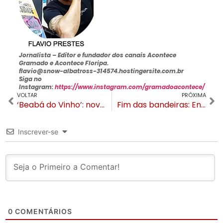
Jornalista –
Editor e fundador dos canais Acontece
Gramado e Acontece Floripa
.
flavio@snow-albatross-314574.hostingersite.com.br
Siga no
Instagram:
https://www.instagram.com/gramadoacontece/
VOLTAR
PRÓXIMA
‘Beabá do Vinho’: novo curso exclusivo para mulheres tem inscrições abertas
Fim das bandeiras: Entenda o novo modelo de distanciamento do RS
Inscrever-se
0
COMENTÁRIOS