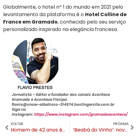
Globalmente, o hotel nº 1 do mundo em 2021 pelo
levantamento da plataforma é o
Hotel Colline de
France em Gramado
, conhecido pelo seu serviço
personalizado inspirado na elegância francesa.
Jornalista –
Editor e fundador dos canais Acontece
Gramado e Acontece Floripa
.
flavio@snow-albatross-314574.hostingersite.com.br
Siga no
Instagram:
https://www.instagram.com/gramadoacontece/
VOLTAR
PRÓXIMA
Homem de 42 anos é o 123º gramadense a perder a vida por complicações da COVID
‘Beabá do Vinho’: novo curso exclusivo para mulheres tem inscrições abertas