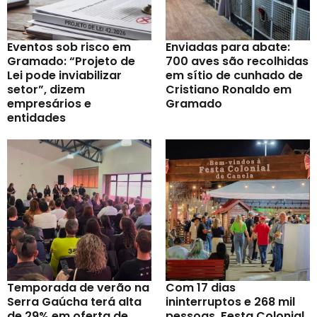
Eventos sob risco em
Enviadas para abate:
Gramado: “Projeto de
700 aves são recolhidas
Lei pode inviabilizar
em sítio de cunhado de
setor”, dizem
Cristiano Ronaldo em
empresários e
Gramado
entidades
Temporada de verão na
Com 17 dias
Serra Gaúcha terá alta
ininterruptos e 268 mil
de 29% em oferta de
pessoas, Festa Colonial