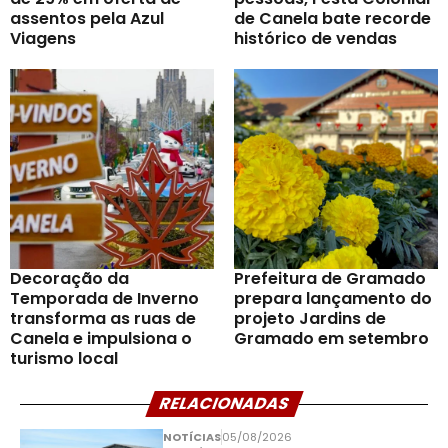
assentos pela Azul
de Canela bate recorde
Viagens
histórico de vendas
Decoração da
Prefeitura de Gramado
Temporada de Inverno
prepara lançamento do
transforma as ruas de
projeto Jardins de
Canela e impulsiona o
Gramado em setembro
turismo local
RELACIONADAS
NOTÍCIAS
05/08/2026