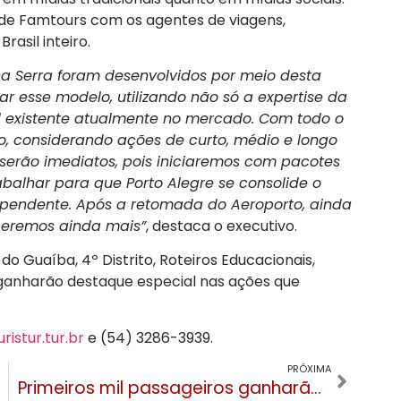
 de Famtours com os agentes de viagens,
rasil inteiro.
 na Serra foram desenvolvidos por meio desta
icar esse modelo, utilizando não só a expertise da
l existente atualmente no mercado. Com todo o
 considerando ações de curto, médio e longo
 serão imediatos, pois iniciaremos com pacotes
balhar para que Porto Alegre se consolide o
ependente. Após a retomada do Aeroporto, ainda
ceremos ainda mais”
, destaca o executivo.
do Guaíba, 4º Distrito, Roteiros Educacionais,
 ganharão destaque especial nas ações que
istur.tur.br
e (54) 3286-3939.
PRÓXIMA
Primeiros mil passageiros ganharão chocolate da Prawer ao chegar no Salgado Filho em Porto Alegre