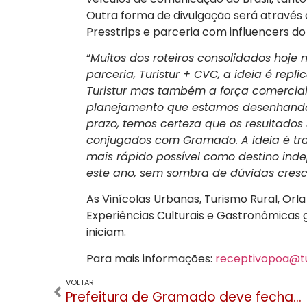
Outra forma de divulgação será através
Presstrips e parceria com influencers do B
“
Muitos dos roteiros consolidados hoje
parceria, Turistur + CVC, a ideia é repl
Turistur mas também a força comercia
planejamento que estamos desenhando,
prazo, temos certeza que os resultados
conjugados com Gramado. A ideia é tra
mais rápido possível como destino ind
este ano, sem sombra de dúvidas cres
As Vinícolas Urbanas, Turismo Rural, Orla 
Experiências Culturais e Gastronômicas
iniciam.
Para mais informações:
receptivopoa@tur
VOLTAR
Prefeitura de Gramado deve fechar 2024 no azul e orçamento para 2025 vai aumentar