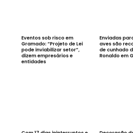
Eventos sob risco em
Enviadas par
Gramado: “Projeto de Lei
aves são reco
pode inviabilizar setor”,
de cunhado d
dizem empresários e
Ronaldo em 
entidades
Com 17 dias ininterruptos e
Decoração d