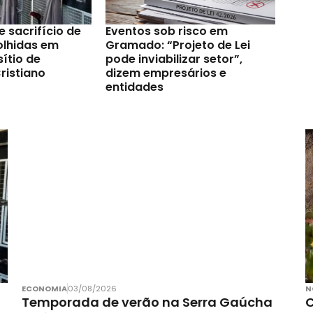
e sacrifício de
Eventos sob risco em
olhidas em
Gramado: “Projeto de Lei
ítio de
pode inviabilizar setor”,
ristiano
dizem empresários e
entidades
ECONOMIA
03/08/2026
N
Temporada de verão na Serra Gaúcha
C