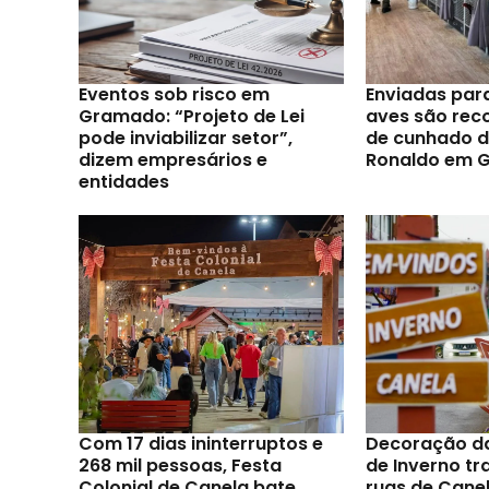
Eventos sob risco em
Enviadas par
Gramado: “Projeto de Lei
aves são reco
pode inviabilizar setor”,
de cunhado d
dizem empresários e
Ronaldo em 
entidades
Com 17 dias ininterruptos e
Decoração d
268 mil pessoas, Festa
de Inverno t
Colonial de Canela bate
ruas de Canel