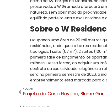
acima da Av. Borges de Medeiros, no cor
preservada, o W Gramado oferecerá um 
natureza, sem abrir mão da proximidade
equilíbrio perfeito entre exclusividade e
Sobre o W Residen
Ocupando uma área de 20 mil metros quad
residências, onde quatro torres residenci
tipologias: 1 suíte (67 m²), 2 suítes (100 
primeira fase de lançamento, os aparta
milhões. Dessa forma, ao adquirir um im
desfruta da exclusividade, elegância e r
será no primeiro semestre de 2026, a ina
empreendimento está marcada para o p
VOLTAR
Projeto da Casa Havana, Blume Garden conecta a Praça das Etnias e a Praça das Rosas em espaço de 1.000m² no Centro de Gramado