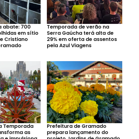
a abate: 700
Temporada de verão na
lhidas em sítio
Serra Gaúcha terá alta de
e Cristiano
29% em oferta de assentos
Gramado
pela Azul Viagens
a Temporada
Prefeitura de Gramado
ransforma as
prepara lançamento do
a e impulsiona
projeto Jardins de Gramado