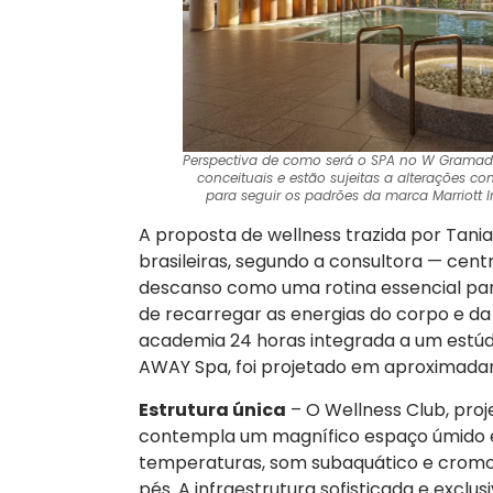
Perspectiva de como será o SPA no W Gramad
conceituais e estão sujeitas a alterações c
para seguir os padrões da marca Marriott I
A proposta de wellness trazida por Tani
brasileiras, segundo a consultora — cent
descanso como uma rotina essencial para
de recarregar as energias do corpo e d
academia 24 horas integrada a um estúd
AWAY Spa, foi projetado em aproximadam
Estrutura única
– O Wellness Club, pro
contempla um magnífico espaço úmido e
temperaturas, som subaquático e cromot
pés. A infraestrutura sofisticada e exclu