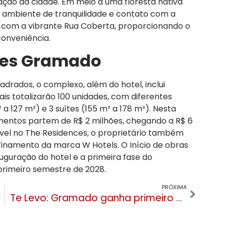
ação da cidade. Em meio a uma floresta nativa
ambiente de tranquilidade e contato com a
 com a vibrante Rua Coberta, proporcionando o
 conveniência.
ces Gramado
rados, o complexo, além do hotel, inclui
ais totalizarão 100 unidades, com diferentes
m² a 127 m²) e 3 suítes (155 m² a 178 m²). Nesta
mentos partem de R$ 2 milhões, chegando a R$ 6
óvel no The Residences, o proprietário também
efinamento da marca W Hotels. O Início de obras
uguração do hotel e a primeira fase do
rimeiro semestre de 2028.
PRÓXIMA
Te Levo: Gramado ganha primeiro aplicativo de geolocalização com foco em Turismo e Economia