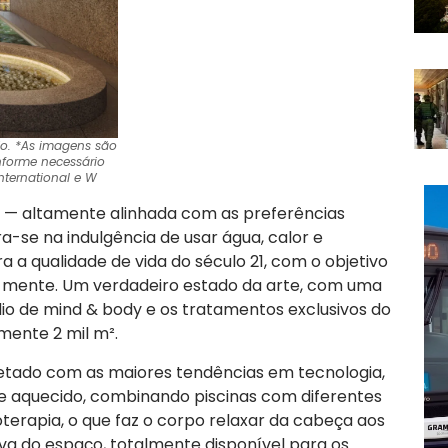
o. *
As imagens são
onforme necessário
nternational e W
a — altamente alinhada com as preferências
ra-se na indulgência de usar água, calor e
 a qualidade de vida do século 21, com o objetivo
a mente. Um verdadeiro estado da
arte, com uma
io de mind & body e os tratamentos exclusivos do
ente 2 mil m².
jetado com as maiores tendências em tecnologia,
 aquecido, combinando piscinas com diferentes
erapia, o que faz o corpo relaxar da cabeça aos
siva do espaço, totalmente disponível para os