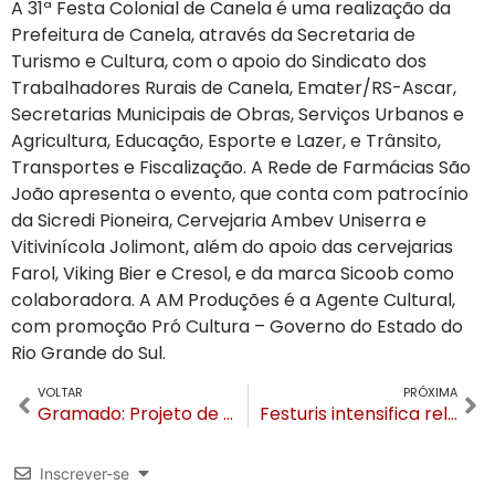
A 31ª Festa Colonial de Canela é uma realização da
Prefeitura de Canela, através da Secretaria de
Turismo e Cultura, com o apoio do Sindicato dos
Trabalhadores Rurais de Canela, Emater/RS-Ascar,
Secretarias Municipais de Obras, Serviços Urbanos e
Agricultura, Educação, Esporte e Lazer, e Trânsito,
Transportes e Fiscalização. A Rede de Farmácias São
João apresenta o evento, que conta com patrocínio
da Sicredi Pioneira, Cervejaria Ambev Uniserra e
Vitivinícola Jolimont, além do apoio das cervejarias
Farol, Viking Bier e Cresol, e da marca Sicoob como
colaboradora. A AM Produções é a Agente Cultural,
com promoção Pró Cultura – Governo do Estado do
Rio Grande do Sul.
VOLTAR
PRÓXIMA
Gramado: Projeto de Lei para Rua Coberta busca “Novo Status” para o espaço em Gramado
Festuris intensifica relações com mercado argentino em busca de maior internacionalização
Inscrever-se