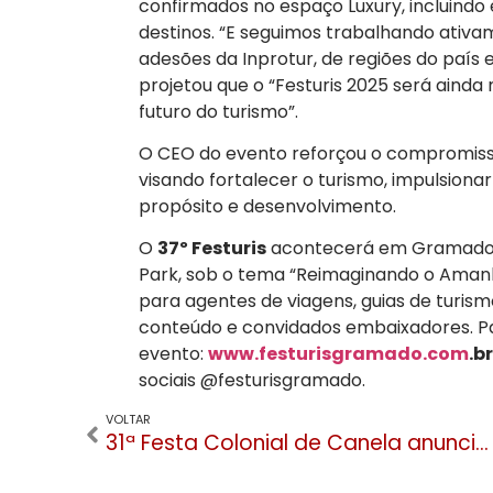
confirmados no espaço Luxury, incluind
destinos. “E seguimos trabalhando ativ
adesões da Inprotur, de regiões do país 
projetou que o “Festuris 2025 será ainda
futuro do turismo”.
O CEO do evento reforçou o compromisso 
visando fortalecer o turismo, impulsion
propósito e desenvolvimento.
O
37º Festuris
acontecerá em Gramad
Park, sob o tema “Reimaginando o Amanhã”
para agentes de viagens, guias de turism
conteúdo e convidados embaixadores. Para
evento:
www.festurisgramado.com
.br
sociais @festurisgramado.
VOLTAR
31ª Festa Colonial de Canela anuncia mais de 40 atrações culturais em edição gratuita