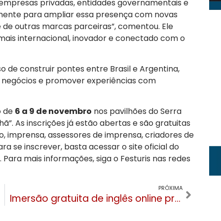
o empresas privadas, entidades governamentais e
amente para ampliar essa presença com novas
e de outras marcas parceiras”, comentou. Ele
 mais internacional, inovador e conectado com o
de construir pontes entre Brasil e Argentina,
ar negócios e promover experiências com
o de
6 a 9 de novembro
nos pavilhões do Serra
. As inscrições já estão abertas e são gratuitas
o, imprensa, assessores de imprensa, criadores de
 se inscrever, basta acessar o site oficial do
. Para mais informações, siga o Festuris nas redes
PRÓXIMA
Imersão gratuita de inglês online promete destravar a fluência feminina com professora da Serra Gaúcha