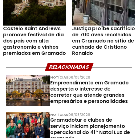
Castelo Saint Andrews
Justiça proíbe sacrifício
promove festival de dia
de 700 aves recolhidas
dos pais com alta
em Gramado no sítio de
gastronomia e vinhos
cunhado de Cristiano
premiados em Gramado
Ronaldo
RELACIONADAS
NOTÍCIAS
06/08/2026
Empreendimento em Gramado
desperta o interesse de
corretor que atende grandes
empresários e personalidades
NOTÍCIAS
06/08/2026
Gramadotur e clubes de
serviço iniciam planejamento
operacional do 41º Natal Luz de