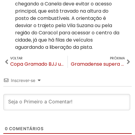
chegando a Canela deve evitar o acesso
principal, que está travado na altura do
posto de combustíveis. A orientação é
desviar o trajeto pela Vila Suzana ou pela
região do Caracol para acessar o centro da
cidade, já que há filas de veículos
aguardando a liberação da pista.
VOLTAR
PRÓXIMA
Copa Gramado BJJ une esporte de alto rendimento e solidariedade na Serra Gaúcha
Gramadense supera o Bagé nos pênaltis e garante vaga na final da Copa FGF
Inscrever-se
0
COMENTÁRIOS