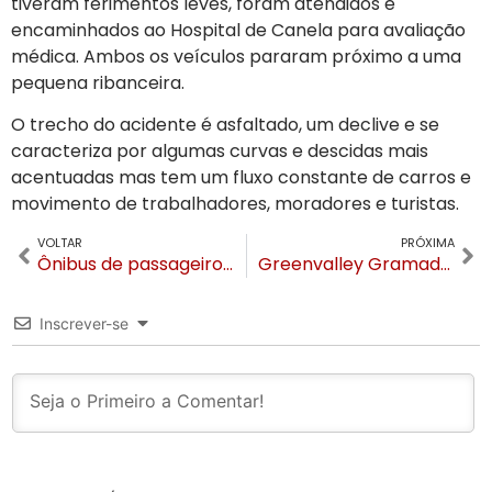
tiveram ferimentos leves, foram atendidos e
encaminhados ao Hospital de Canela para avaliação
médica. Ambos os veículos pararam próximo a uma
pequena ribanceira.
O trecho do acidente é asfaltado, um declive e se
caracteriza por algumas curvas e descidas mais
acentuadas mas tem um fluxo constante de carros e
movimento de trabalhadores, moradores e turistas.
VOLTAR
PRÓXIMA
Ônibus de passageiros colide com caminhão em Canela
Greenvalley Gramado terá 12 horas e atrações como Claptone, Lee Foss e Chemical Surf
Inscrever-se