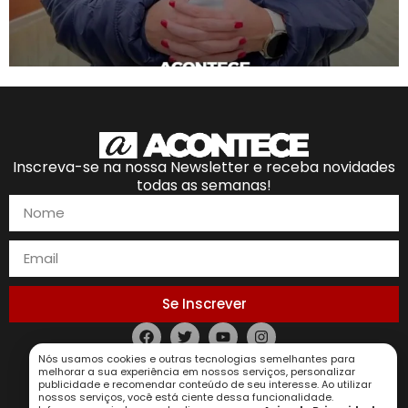
Inscreva-se na nossa Newsletter e receba novidades
todas as semanas!
Se Inscrever
Política de Privacidade
Nós usamos cookies e outras tecnologias semelhantes para
melhorar a sua experiência em nossos serviços, personalizar
publicidade e recomendar conteúdo de seu interesse. Ao utilizar
nossos serviços, você está ciente dessa funcionalidade.