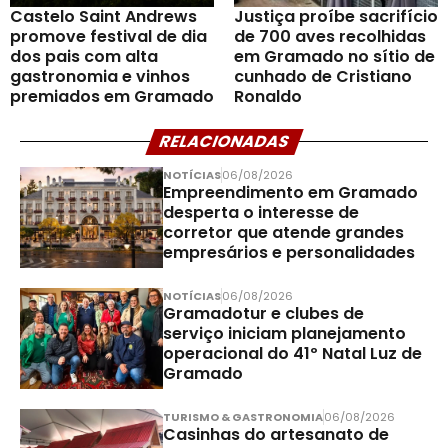
Castelo Saint Andrews
Justiça proíbe sacrifício
promove festival de dia
de 700 aves recolhidas
dos pais com alta
em Gramado no sítio de
gastronomia e vinhos
cunhado de Cristiano
premiados em Gramado
Ronaldo
RELACIONADAS
NOTÍCIAS
06/08/2026
Empreendimento em Gramado
desperta o interesse de
corretor que atende grandes
empresários e personalidades
NOTÍCIAS
06/08/2026
Gramadotur e clubes de
serviço iniciam planejamento
operacional do 41º Natal Luz de
Gramado
TURISMO & GASTRONOMIA
06/08/2026
Casinhas do artesanato de