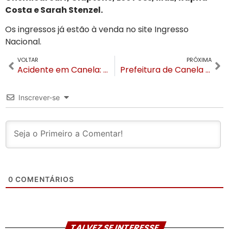
Costa e Sarah Stenzel.
Os ingressos já estão à venda no site Ingresso
Nacional.
VOLTAR
PRÓXIMA
Acidente em Canela: passageiro de ônibus diz que motorista avisou que estava sem freio
Prefeitura de Canela anuncia acordo para quitar dívida do Hospital que chegou a 24 milhões
Inscrever-se
0
COMENTÁRIOS
TALVEZ SE INTERESSE