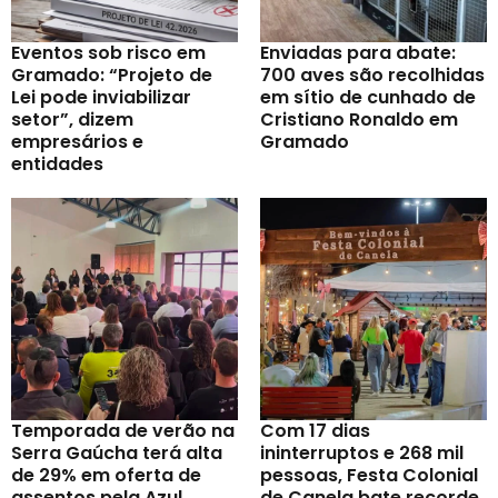
Eventos sob risco em
Enviadas para abate:
Gramado: “Projeto de
700 aves são recolhidas
Lei pode inviabilizar
em sítio de cunhado de
setor”, dizem
Cristiano Ronaldo em
empresários e
Gramado
entidades
Temporada de verão na
Com 17 dias
Serra Gaúcha terá alta
ininterruptos e 268 mil
de 29% em oferta de
pessoas, Festa Colonial
assentos pela Azul
de Canela bate recorde