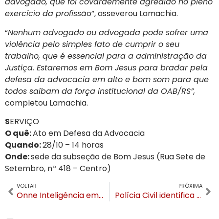
advogado, que foi covardemente agredido no pleno
exercício da profissã
o”, asseverou Lamachia.
“
Nenhum advogado ou advogada pode sofrer uma
violência pelo simples fato de cumprir o seu
trabalho, que é essencial para a administração da
Justiça. Estaremos em Bom Jesus para bradar pela
defesa da advocacia em alto e bom som para que
todos saibam da força institucional da OAB/RS”,
completou Lamachia.
S
ERVIÇO
O quê:
Ato em Defesa da Advocacia
Quando:
28/10 – 14 horas
Onde:
sede da subseção de Bom Jesus (Rua Sete de
Setembro, nº 418 – Centro)
VOLTAR
PRÓXIMA
Onne Inteligência em Eventos abre as portas em Gramado
Polícia Civil identifica motorista que atropelou menina de 1 ano e fugiu em Canela