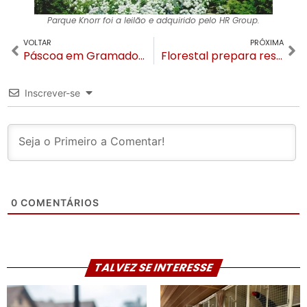
Parque Knorr foi a leilão e adquirido pelo HR Group.
VOLTAR
PRÓXIMA
Páscoa em Gramado abre inscrições para Corrida e Caminhada do Coelho
Florestal prepara restaurante e pub no rooftop da Caracol Chocolates na Borges de Medeiros
Inscrever-se
0
COMENTÁRIOS
TALVEZ SE INTERESSE