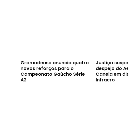
Gramadense anuncia quatro
Justiça susp
novos reforços para o
despejo do A
Campeonato Gaúcho Série
Canela em di
A2
Infraero