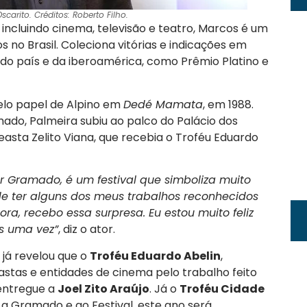
carito. Créditos:
Roberto Filho
.
ncluindo cinema, televisão e teatro, Marcos é um
no Brasil. Coleciona vitórias e indicações em
a do país e da iberoamérica, como Prêmio Platino e
elo papel de Alpino em
Dedé Mamata
, em 1988.
mado, Palmeira subiu ao palco do Palácio dos
easta Zelito Viana, que recebia o Troféu Eduardo
r Gramado, é um festival que simboliza muito
 de ter alguns dos meus trabalhos reconhecidos
a, recebo essa surpresa. Eu estou muito feliz
is uma vez”
, diz o ator.
 já revelou que o
Troféu Eduardo Abelin
,
stas e entidades de cinema pelo trabalho feito
 entregue a
Joel Zito Araújo
. Já o
Troféu Cidade
 a Gramado e ao Festival, este ano será