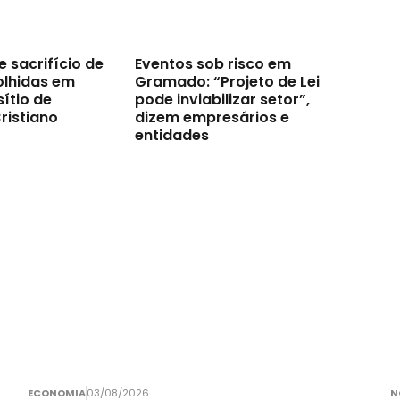
e sacrifício de
Eventos sob risco em
olhidas em
Gramado: “Projeto de Lei
ítio de
pode inviabilizar setor”,
ristiano
dizem empresários e
entidades
ECONOMIA
03/08/2026
N