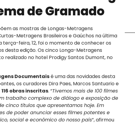
inema de Gramado
mpõem as mostras de Longas-Metragens
 Curtas-Metragens Brasileiros e Gaúchos na última
a terça-feira, 12, foi o momento de conhecer os
itos desta edição. Os cinco Longa-Metragens
 realizado no hotel Prodigy Santos Dumont, no
agens Documentais
é uma das novidades desta
ipantes, os curadores Dira Paes, Marcos Santuario e
e
116 obras inscritas
. “
Tivemos mais de 100 filmes
 um trabalho complexo de diálogo e exposição de
 de cinco títulos que apresentamos hoje. Em
es de poder anunciar esses filmes potentes e
tico, social e econômico do nosso país
”, afirmou