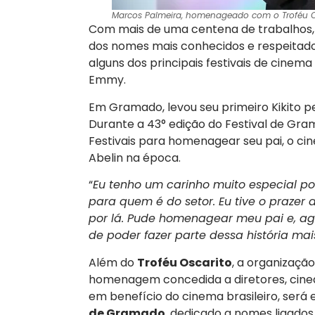
Marcos Palmeira, homenageado com o Troféu Os
Com mais de uma centena de trabalhos, i
dos nomes mais conhecidos e respeitados 
alguns dos principais festivais de cinem
Emmy.
Em Gramado, levou seu primeiro Kikito p
Durante a 43° edição do Festival de Gra
Festivais para homenagear seu pai, o cin
Abelin na época.
“
Eu tenho um carinho muito especial po
para quem é do setor. Eu tive o prazer
por lá. Pude homenagear meu pai e, agor
de poder fazer parte dessa história ma
Além do
Troféu Oscarito
, a organização
homenagem concedida a diretores, cinea
em benefício do cinema brasileiro, será
de Gramado
, dedicado a nomes ligados