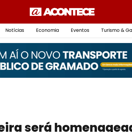
Notícias
Economia
Eventos
Turismo & G
eira será homenagea