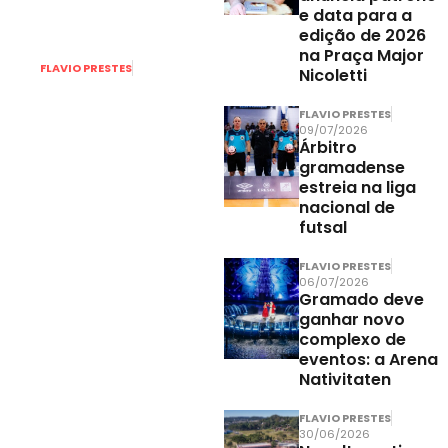
e data para a
edição de 2026
na Praça Major
FLAVIO PRESTES
Nicoletti
06/08/2026
Gramadense
FLAVIO PRESTES
anuncia
09/07/2026
Árbitro
quatro novos
gramadense
reforços para
estreia na liga
o
nacional de
futsal
Campeonato
Gaúcho Série
FLAVIO PRESTES
A2
06/07/2026
Gramado deve
ganhar novo
complexo de
eventos: a Arena
Nativitaten
FLAVIO PRESTES
30/06/2026