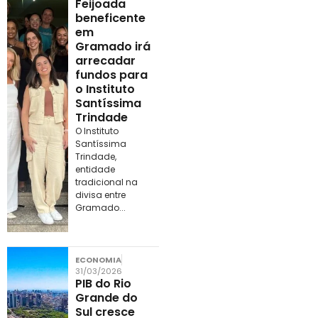
Feijoada
beneficente
em
Gramado irá
arrecadar
fundos para
o Instituto
Santíssima
Trindade
O Instituto
Santíssima
Trindade,
entidade
tradicional na
divisa entre
Gramado...
ECONOMIA
31/03/2026
PIB do Rio
Grande do
Sul cresce