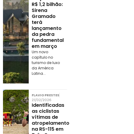
R$ 1,2 bilhão:
Sirena
Gramado
terá
lançamento
da pedra
fundamental
em março
Um novo
capítulo no
turismo de luxo
da América
Latina...
FLAVIO PRESTES
21/02/2026
Identificadas
as ciclistas
vítimas de
atropelamento
na RS-115 em