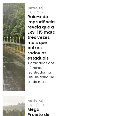
NOTÍCIAS
04/03/2026
Raio-x da
imprudência
revela que a
ERS-115 mata
três vezes
mais que
outras
rodovias
estaduais
A gravidade dos
números
registrados na
ERS-115 torna-se
ainda mais...
NOTÍCIAS
24/02/2026
Mega
Projeto de