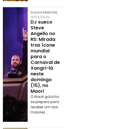
FLAVIO PRESTES
12/02/2026
DJ sueco
Steve
Angello no
RS: Mirada
traz ícone
mundial
para o
Carnaval de
Xangri-lá
neste
domingo
(15), no
Maori
O litoral gaúcho
se prepara para
receber um dos
maiores...