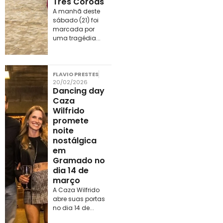
Três Coroas
A manhã deste
sábado (21) foi
marcada por
uma tragédia...
FLAVIO PRESTES
20/02/2026
Dancing day
Caza
Wilfrido
promete
noite
nostálgica
em
Gramado no
dia 14 de
março
A Caza Wilfrido
abre suas portas
no dia 14 de...