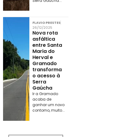
Serra Gaúcha...
FLAVIO PRESTES
26/12/2025
Nova rota
asfáltica
entre Santa
Maria do
Herval e
Gramado
transforma
o acesso à
Serra
Gaúcha
Ir a Gramado
acaba de
ganhar um novo
contorno, muito...