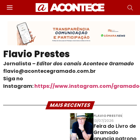
Flavio Prestes
Jornalista –
Editor dos canais Acontece Gramado
flavio@acontecegramado.com.br
Siga no
Instagram:
https://www.instagram.com/gramado
MAIS RECENTES
FLAVIO PRESTES
13/07/2026
Feira do Livro de
Gramado
anuncia patrono