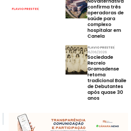
Novalternativa
confirma três
FLAVIO PRESTES
operadoras de
04/08/2026
saúde para
Eventos sob
complexo
risco em
hospitalar em
Gramado:
Canela
“Projeto de Lei
FLAVIO PRESTES
pode
15/06/2026
inviabilizar
Sociedade
Recreio
setor”, dizem
Gramadense
empresários e
retoma
entidades
tradicional Baile
de Debutantes
após quase 30
anos