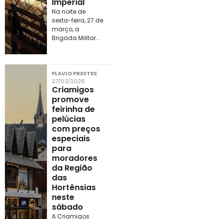
Imperial
Na noite de
sexta-feira, 27 de
março, a
Brigada Militar...
FLAVIO PRESTES
27/03/2026
Criamigos
promove
feirinha de
pelúcias
com preços
especiais
para
moradores
da Região
das
Hortênsias
neste
sábado
A Criamigos