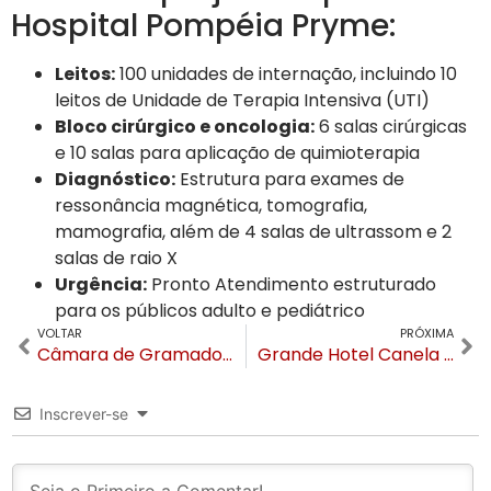
Hospital Pompéia Pryme:
Leitos:
100 unidades de internação, incluindo 10
leitos de Unidade de Terapia Intensiva (UTI)
Bloco cirúrgico e oncologia:
6 salas cirúrgicas
e 10 salas para aplicação de quimioterapia
Diagnóstico:
Estrutura para exames de
ressonância magnética, tomografia,
mamografia, além de 4 salas de ultrassom e 2
salas de raio X
Urgência:
Pronto Atendimento estruturado
para os públicos adulto e pediátrico
VOLTAR
PRÓXIMA
Câmara de Gramado aprova regras para antenas de telefonia, correção de nome de rua e apoio à Brigada Militar
Grande Hotel Canela lança feijoada semanal aos sábados e apresenta nova gestora de gastronomia
Inscrever-se