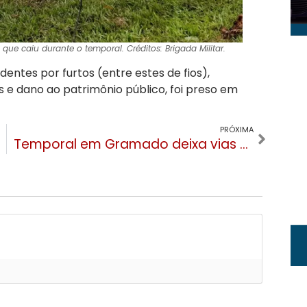
que caiu durante o temporal. Créditos: Brigada Militar.
entes por furtos (entre estes de fios),
 e dano ao patrimônio público, foi preso em
PRÓXIMA
Temporal em Gramado deixa vias bloqueadas, casas destelhadas e tem queda de árvores e postes