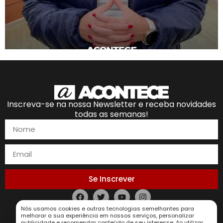
Inscreva-se na nossa Newsletter e receba novidades
todas as semanas!
Se Inscrever
Nós usamos cookies e outras tecnologias semelhantes para
Política de Privacidade
melhorar a sua experiência em nossos serviços, personalizar
publicidade e recomendar conteúdo de seu interesse. Ao utilizar