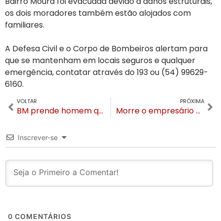
Bairro Moura foi evacuada devido a danos estruturais,
os dois moradores também estão alojados com
familiares.
A Defesa Civil e o Corpo de Bombeiros alertam para
que se mantenham em locais seguros e qualquer
emergência, contatar através do 193 ou (54) 99629-
6160.
VOLTAR
PRÓXIMA
BM prende homem que estava furtando fios e cabos de pinheiro gigante que caiu no temporal
Morre o empresário Moacir Bogo, idealizador e sócio do Skyglass Canela
Inscrever-se
0
COMENTÁRIOS