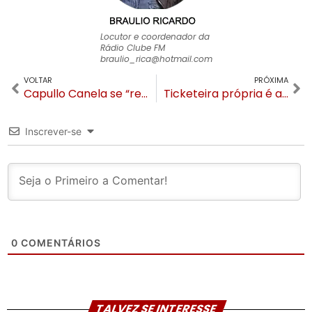
Locutor e coordenador da
Rádio
Clube FM
braulio_rica@hotmail.com
VOLTAR
PRÓXIMA
Capullo Canela se “revela” sob comando da chef Roberta Rech, Fernando Schima e Felipe Tomasi
Ticketeira própria é aposta da organização do Natal Luz de Gramado
Inscrever-se
0
COMENTÁRIOS
TALVEZ SE INTERESSE